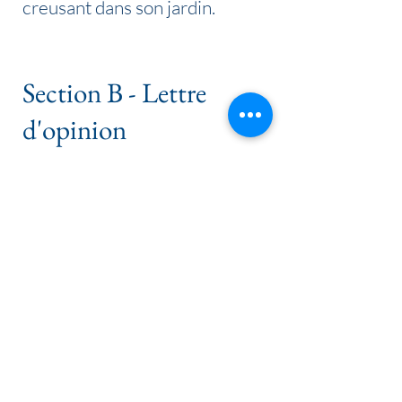
creusant dans son jardin.
Section B - Lettre
d'opinion
Vous avez dans un journal
l'affirmation suivante.
→ Écrivez une lettre au journal
pour dire ce que vous en pensez
(200 mots minimum).
→ Développez au moins 3
arguments pour défendre votre