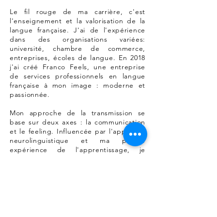
Le fil rouge de ma carrière, c'est
l'enseignement et la valorisation de la
langue française. J'ai de l'expérience
dans des organisations variées:
université, chambre de commerce,
entreprises, écoles de langue. En 2018
j'ai créé Franco Feels, une entreprise
de services professionnels en langue
française à mon
image : moderne et
passionnée.
Mon approche de la transmission se
base sur deux axes : la communication
et le feeling. Influencée par l'approche
neurolinguistique et ma propre
expérience de l'apprentissage, je
construis un environnement personnel
et professionnel positif de la langue
française.
Je transmets mon amour des langues et
de l'échange et permets aux
entreprises et à mes apprenants de